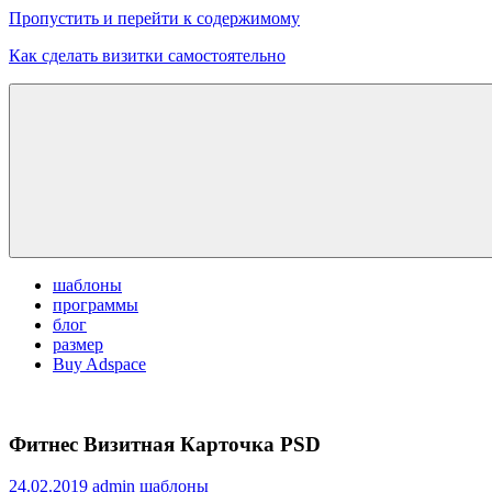
Пропустить и перейти к содержимому
Как сделать визитки самостоятельно
Скачать
бесплатные
шаблоны,
макеты
визиток
шаблоны
программы
блог
размер
Buy Adspace
Фитнес Визитная Карточка PSD
24.02.2019
admin
шаблоны