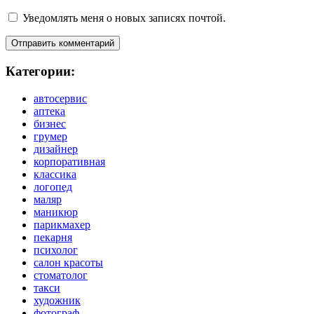
Уведомлять меня о новых записях почтой.
Категории:
автосервис
аптека
бизнес
грумер
дизайнер
корпоративная
классика
логопед
маляр
маникюр
парикмахер
пекарня
психолог
салон красоты
стоматолог
такси
художник
фотограф