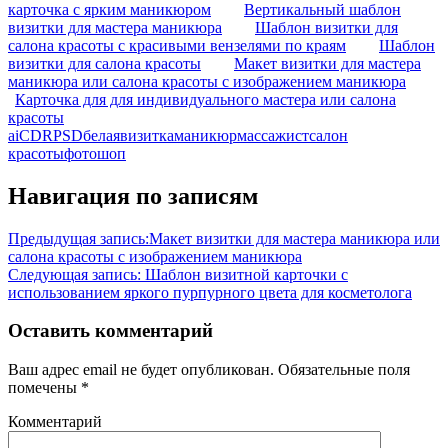
карточка с ярким маникюром
Вертикальный шаблон
визитки для мастера маникюра
Шаблон визитки для
салона красоты с красивыми вензелями по краям
Шаблон
визитки для салона красоты
Макет визитки для мастера
маникюра или салона красоты с изображением маникюра
Карточка для для индивидуального мастера или салона
красоты
ai
CDR
PSD
белая
визитка
маникюр
массажист
салон
красоты
фотошоп
Навигация по записям
Предыдущая запись:
Макет визитки для мастера маникюра или
салона красоты с изображением маникюра
Следующая запись:
Шаблон визитной карточки с
использованием яркого пурпурного цвета для косметолога
Оставить комментарий
Ваш адрес email не будет опубликован.
Обязательные поля
помечены
*
Комментарий