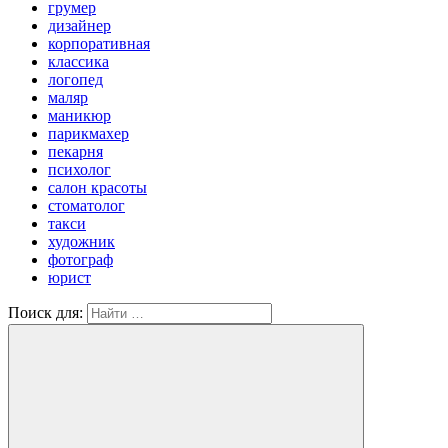
грумер
дизайнер
корпоративная
классика
логопед
маляр
маникюр
парикмахер
пекарня
психолог
салон красоты
стоматолог
такси
художник
фотограф
юрист
Поиск для: