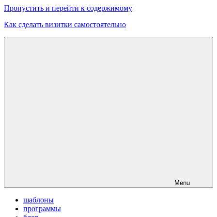
Пропустить и перейти к содержимому
Как сделать визитки самостоятельно
Скачать
бесплатные
шаблоны,
макеты
визиток
Menu
шаблоны
программы