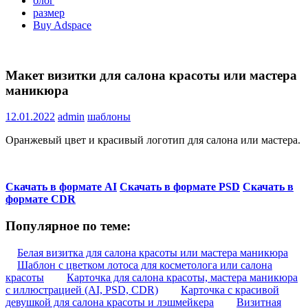
блог
размер
Buy Adspace
Макет визитки для салона красоты или мастера
маникюра
12.01.2022
admin
шаблоны
Оранжевый цвет и красивый логотип для салона или мастера.
Скачать в формате AI
Скачать в формате PSD
Скачать в
формате CDR
Популярное по теме:
Белая визитка для салона красоты или мастера маникюра
Шаблон с цветком лотоса для косметолога или салона
красоты
Карточка для салона красоты, мастера маникюра
с иллюстрацией (AI, PSD, CDR)
Карточка с красивой
девушкой для салона красоты и лэшмейкера
Визитная