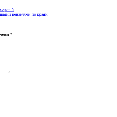
херской
сивыми вензелями по краям
ечены
*