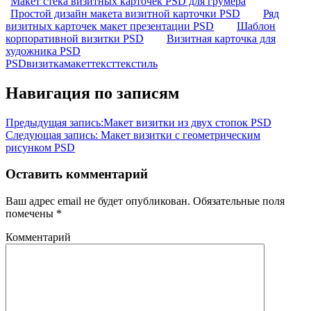
Макет стека визитных карточек PSD для грумера
Простой дизайн макета визитной карточки PSD
Ряд
визитных карточек макет презентации PSD
Шаблон
корпоративной визитки PSD
Визитная карточка для
художника PSD
PSD
визитка
макет
текст
текстиль
Навигация по записям
Предыдущая запись:
Макет визитки из двух стопок PSD
Следующая запись:
Макет визитки с геометрическим
рисунком PSD
Оставить комментарий
Ваш адрес email не будет опубликован.
Обязательные поля
помечены
*
Комментарий