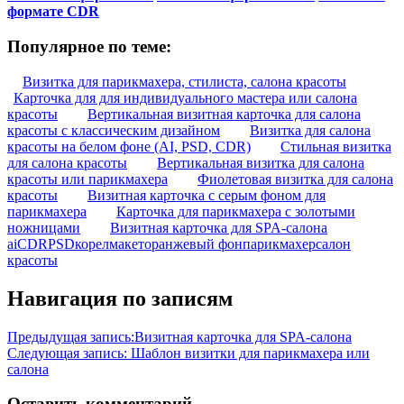
формате CDR
Популярное по теме:
Визитка для парикмахера, стилиста, салона красоты
Карточка для для индивидуального мастера или салона
красоты
Вертикальная визитная карточка для салона
красоты с классическим дизайном
Визитка для салона
красоты на белом фоне (AI, PSD, CDR)
Стильная визитка
для салона красоты
Вертикальная визитка для салона
красоты или парикмахера
Фиолетовая визитка для салона
красоты
Визитная карточка с серым фоном для
парикмахера
Карточка для парикмахера с золотыми
ножницами
Визитная карточка для SPA-салона
ai
CDR
PSD
корел
макет
оранжевый фон
парикмахер
салон
красоты
Навигация по записям
Предыдущая запись:
Визитная карточка для SPA-салона
Следующая запись:
Шаблон визитки для парикмахера или
салона
Оставить комментарий