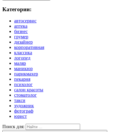
Категории:
автосервис
аптека
бизнес
грумер
дизайнер
корпоративная
классика
логопед
маляр
маникюр
парикмахер
пекарня
психолог
салон красоты
стоматолог
такси
художник
фотограф
юрист
Поиск для: