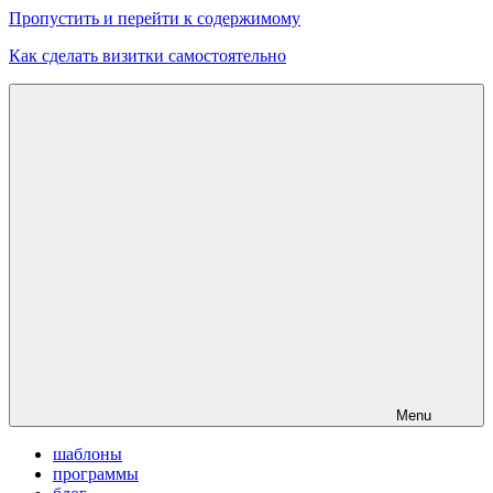
Пропустить и перейти к содержимому
Как сделать визитки самостоятельно
Скачать
бесплатные
шаблоны,
макеты
визиток
Menu
шаблоны
программы