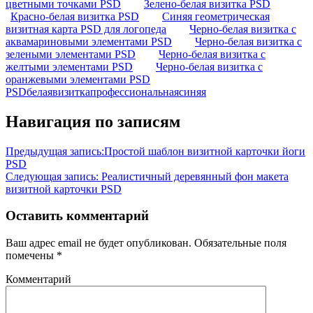
цветными точками PSD
Зелено-белая визитка PSD
Красно-белая визитка PSD
Синяя геометрическая
визитная карта PSD для логопеда
Черно-белая визитка с
аквамариновыми элементами PSD
Черно-белая визитка с
зелеными элементами PSD
Черно-белая визитка с
желтыми элементами PSD
Черно-белая визитка с
оранжевыми элементами PSD
PSD
белая
визитка
профессиональная
синяя
Навигация по записям
Предыдущая запись:
Простой шаблон визитной карточки йоги
PSD
Следующая запись:
Реалистичный деревянный фон макета
визитной карточки PSD
Оставить комментарий
Ваш адрес email не будет опубликован.
Обязательные поля
помечены
*
Комментарий