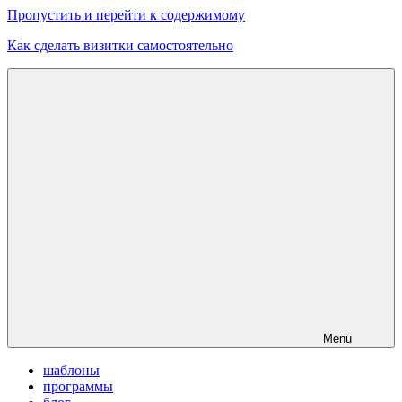
Пропустить и перейти к содержимому
Как сделать визитки самостоятельно
Скачать
бесплатные
шаблоны,
макеты
визиток
Menu
шаблоны
программы