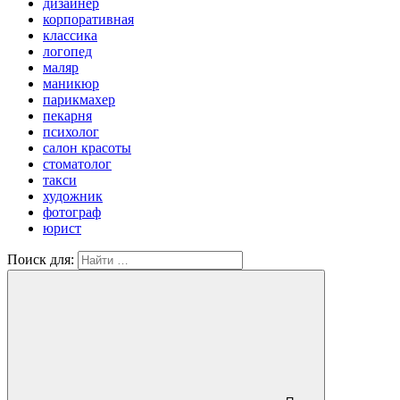
дизайнер
корпоративная
классика
логопед
маляр
маникюр
парикмахер
пекарня
психолог
салон красоты
стоматолог
такси
художник
фотограф
юрист
Поиск для: