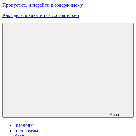
Пропустить и перейти к содержимому
Как сделать визитки самостоятельно
Скачать
бесплатные
шаблоны,
макеты
визиток
Menu
шаблоны
программы