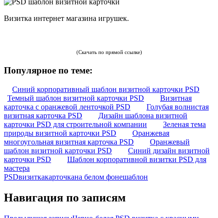
Визитка интернет магазина игрушек.
(Скачать по прямой ссылке)
Популярное по теме:
Синий корпоративный шаблон визитной карточки PSD
Темный шаблон визитной карточки PSD
Визитная
карточка с оранжевой ленточкой PSD
Голубая волнистая
визитная карточка PSD
Дизайн шаблона визитной
карточки PSD для строительной компании
Зеленая тема
природы визитной карточки PSD
Оранжевая
многоугольная визитная карточка PSD
Оранжевый
шаблон визитной карточки PSD
Синий дизайн визитной
карточки PSD
Шаблон корпоративной визитки PSD для
мастера
PSD
визитка
карточка
на белом фоне
шаблон
Навигация по записям