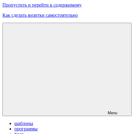
Пропустить и перейти к содержимому
Как сделать визитки самостоятельно
Скачать
бесплатные
шаблоны,
макеты
визиток
Menu
шаблоны
программы