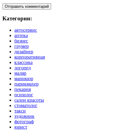
Категории:
автосервис
аптека
бизнес
грумер
дизайнер
корпоративная
классика
логопед
маляр
маникюр
парикмахер
пекарня
психолог
салон красоты
стоматолог
такси
художник
фотограф
юрист