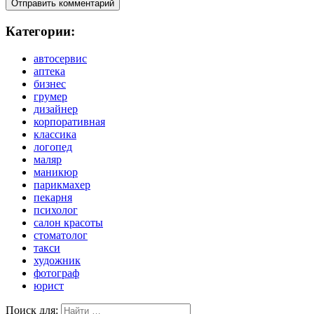
Категории:
автосервис
аптека
бизнес
грумер
дизайнер
корпоративная
классика
логопед
маляр
маникюр
парикмахер
пекарня
психолог
салон красоты
стоматолог
такси
художник
фотограф
юрист
Поиск для: