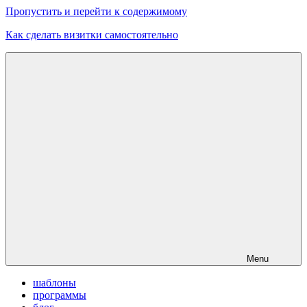
Пропустить и перейти к содержимому
Как сделать визитки самостоятельно
Скачать
бесплатные
шаблоны,
макеты
визиток
Menu
шаблоны
программы