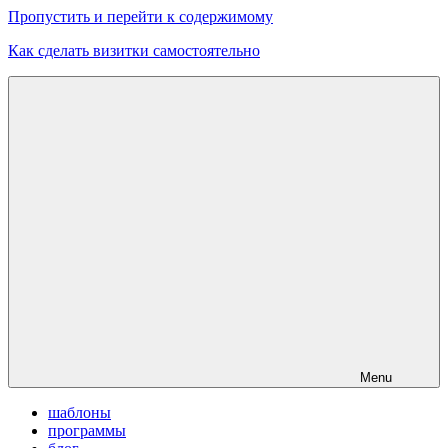
Пропустить и перейти к содержимому
Как сделать визитки самостоятельно
Скачать
бесплатные
шаблоны,
макеты
визиток
Menu
шаблоны
программы