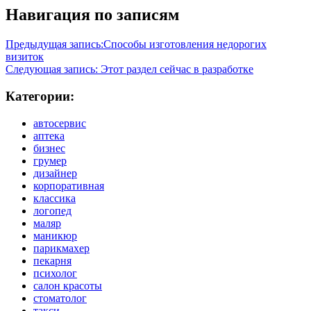
Навигация по записям
Предыдущая запись:
Способы изготовления недорогих
визиток
Следующая запись:
Этот раздел сейчас в разработке
Категории:
автосервис
аптека
бизнес
грумер
дизайнер
корпоративная
классика
логопед
маляр
маникюр
парикмахер
пекарня
психолог
салон красоты
стоматолог
такси