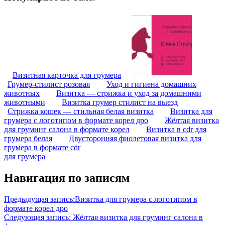
Визитная карточка для грумера
Грумер-стилист розовая
Уход и гигиена домашних
животных
Визитка — стрижка и уход за домашними
животными
Визитка грумер стилист на выезд
Стрижка кошек — стильная белая визитка
Визитка для
грумера с логотипом в формате корел дро
Жёлтая визитка
для груминг салона в формате корел
Визитка в cdr для
грумера белая
Двусторонняя фиолетовая визитка для
грумера в формате cdr
для грумера
Навигация по записям
Предыдущая запись:
Визитка для грумера с логотипом в
формате корел дро
Следующая запись:
Жёлтая визитка для груминг салона в