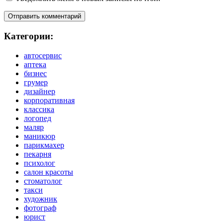
Категории:
автосервис
аптека
бизнес
грумер
дизайнер
корпоративная
классика
логопед
маляр
маникюр
парикмахер
пекарня
психолог
салон красоты
стоматолог
такси
художник
фотограф
юрист