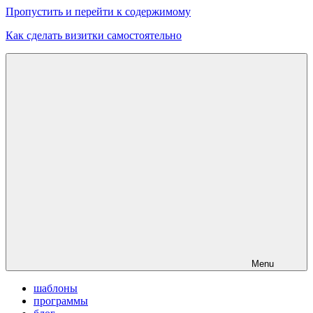
Пропустить и перейти к содержимому
Как сделать визитки самостоятельно
Скачать
бесплатные
шаблоны,
макеты
визиток
Menu
шаблоны
программы