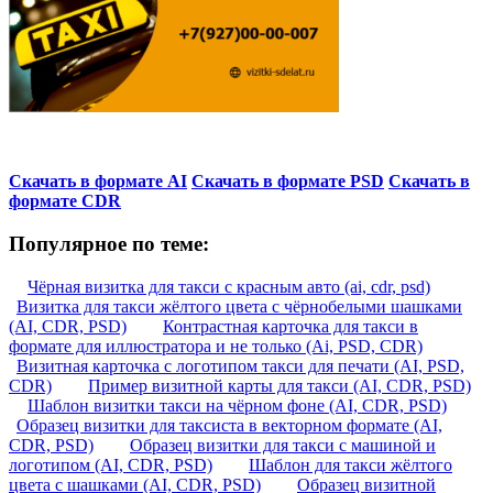
Скачать в формате AI
Скачать в формате PSD
Скачать в
формате CDR
Популярное по теме:
Чёрная визитка для такси с красным авто (ai, cdr, psd)
Визитка для такси жёлтого цвета с чёрнобелыми шашками
(AI, CDR, PSD)
Контрастная карточка для такси в
формате для иллюстратора и не только (Ai, PSD, CDR)
Визитная карточка с логотипом такси для печати (AI, PSD,
CDR)
Пример визитной карты для такси (AI, CDR, PSD)
Шаблон визитки такси на чёрном фоне (AI, CDR, PSD)
Образец визитки для таксиста в векторном формате (AI,
CDR, PSD)
Образец визитки для такси с машиной и
логотипом (AI, CDR, PSD)
Шаблон для такси жёлтого
цвета с шашками (AI, CDR, PSD)
Образец визитной