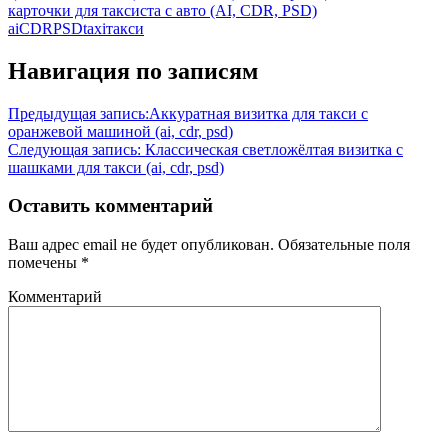
карточки для таксиста с авто (AI, CDR, PSD)
ai
CDR
PSD
taxi
такси
Навигация по записям
Предыдущая запись:
Аккуратная визитка для такси с
оранжевой машиной (ai, cdr, psd)
Следующая запись:
Классическая светложёлтая визитка с
шашками для такси (ai, cdr, psd)
Оставить комментарий
Ваш адрес email не будет опубликован.
Обязательные поля
помечены
*
Комментарий