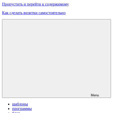
Пропустить и перейти к содержимому
Как сделать визитки самостоятельно
Скачать
бесплатные
шаблоны,
макеты
визиток
Menu
шаблоны
программы