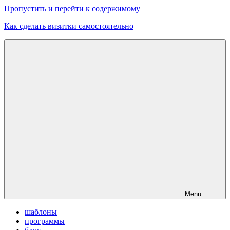
Пропустить и перейти к содержимому
Как сделать визитки самостоятельно
Скачать
бесплатные
шаблоны,
макеты
визиток
Menu
шаблоны
программы