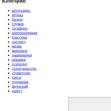
Категории:
автосервис
аптека
бизнес
грумер
дизайнер
корпоративная
классика
логопед
маляр
маникюр
парикмахер
пекарня
психолог
салон красоты
стоматолог
такси
художник
фотограф
юрист