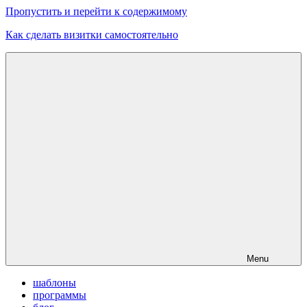
Пропустить и перейти к содержимому
Как сделать визитки самостоятельно
Скачать
бесплатные
шаблоны,
макеты
визиток
Menu
шаблоны
программы