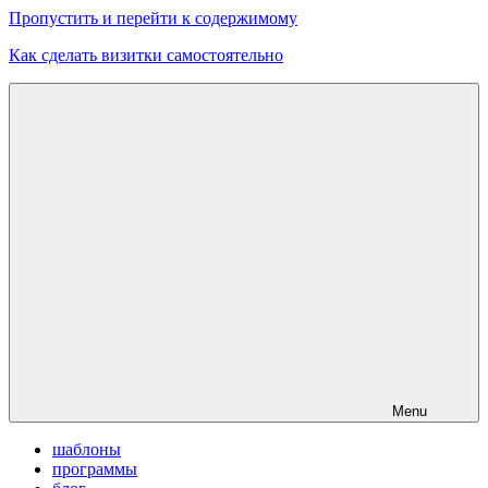
Пропустить и перейти к содержимому
Как сделать визитки самостоятельно
Скачать
бесплатные
шаблоны,
макеты
визиток
Menu
шаблоны
программы