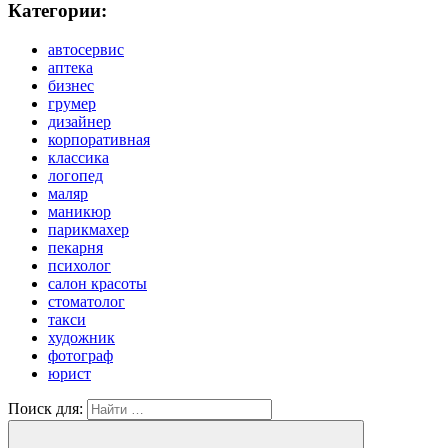
Категории:
автосервис
аптека
бизнес
грумер
дизайнер
корпоративная
классика
логопед
маляр
маникюр
парикмахер
пекарня
психолог
салон красоты
стоматолог
такси
художник
фотограф
юрист
Поиск для: