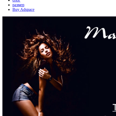
блог
размер
Buy Adspace