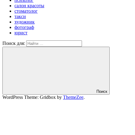
психолог
салон красоты
стоматолог
такси
художник
фотограф
юрист
Поиск для:
Поиск
WordPress Theme: Gridbox by
ThemeZee
.