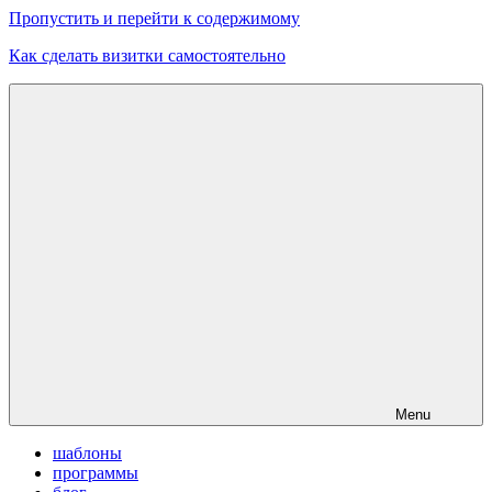
Пропустить и перейти к содержимому
Как сделать визитки самостоятельно
Скачать
бесплатные
шаблоны,
макеты
визиток
Menu
шаблоны
программы