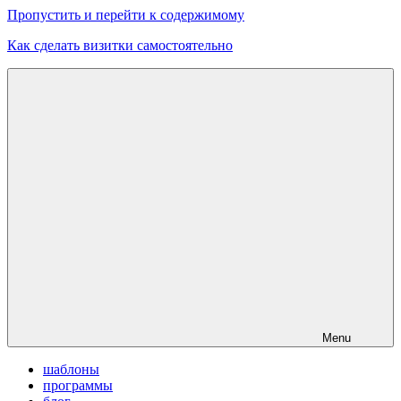
Пропустить и перейти к содержимому
Как сделать визитки самостоятельно
Скачать
бесплатные
шаблоны,
макеты
визиток
Menu
шаблоны
программы