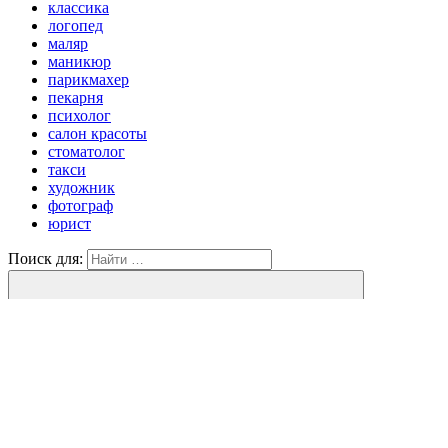
классика
логопед
маляр
маникюр
парикмахер
пекарня
психолог
салон красоты
стоматолог
такси
художник
фотограф
юрист
Поиск для:
Поиск
WordPress Theme: Gridbox by
ThemeZee
.