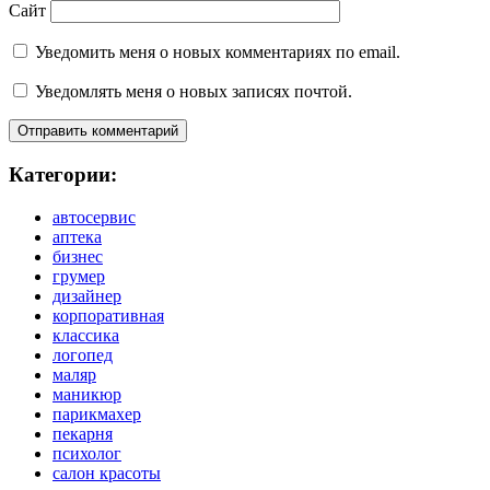
Сайт
Уведомить меня о новых комментариях по email.
Уведомлять меня о новых записях почтой.
Категории:
автосервис
аптека
бизнес
грумер
дизайнер
корпоративная
классика
логопед
маляр
маникюр
парикмахер
пекарня
психолог
салон красоты