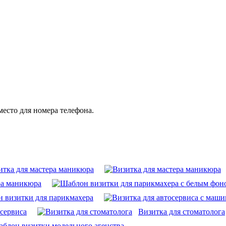
место для номера телефона.
итка для мастера маникюра
ра маникюра
 визитки для парикмахера
осервиса
Визитка для стоматолога
блон визитки модельного агенства